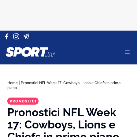
Vai al contenuto
Home
|
Pronostici NFL Week 17: Cowboys, Lions e Chiefs in primo
piano
PRONOSTICI
Pronostici NFL Week
17: Cowboys, Lions e
Chiefs in primo piano