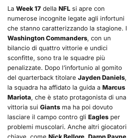
La
Week 17
della
NFL
si apre con
numerose incognite legate agli infortuni
che stanno caratterizzando la stagione. I
Washington Commanders
, con un
bilancio di quattro vittorie e undici
sconfitte, sono tra le squadre più
penalizzate. Dopo l’infortunio al gomito
del quarterback titolare
Jayden Daniels
,
la squadra ha affidato la guida a
Marcus
Mariota
, che è stato protagonista di una
vittoria sui
Giants
ma ha poi dovuto
lasciare il campo contro gli
Eagles
per
problemi muscolari. Anche altri giocatori
chiave, come
Nick Bellore
,
Daron Payne