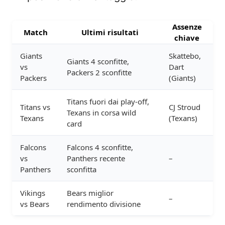
Assenze
Match
Ultimi risultati
chiave
Giants
Skattebo,
Giants 4 sconfitte,
vs
Dart
Packers 2 sconfitte
Packers
(Giants)
Titans fuori dai play-off,
Titans vs
CJ Stroud
Texans in corsa wild
Texans
(Texans)
card
Falcons
Falcons 4 sconfitte,
vs
Panthers recente
–
Panthers
sconfitta
Vikings
Bears miglior
–
vs Bears
rendimento divisione