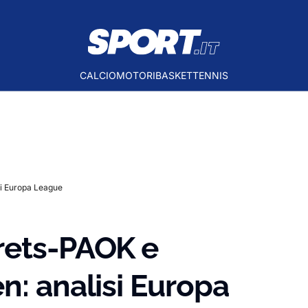
CALCIO
MOTORI
BASKET
TENNIS
si Europa League
rets-PAOK e
n: analisi Europa