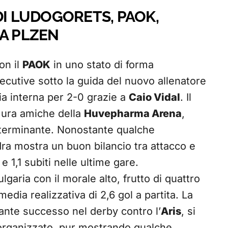
DI LUDOGORETS, PAOK,
IA PLZEN
on il
PAOK
in uno stato di forma
nsecutive sotto la guida del nuovo allenatore
ria interna per 2-0 grazie a
Caio Vidal
. Il
 mura amiche della
Huvepharma Arena
,
eterminante. Nonostante qualche
ra mostra un buon bilancio tra attacco e
e 1,1 subiti nelle ultime gare.
lgaria con il morale alto, frutto di quattro
media realizzativa di 2,6 gol a partita. La
nte successo nel derby contro l’
Aris
, si
 organizzato, pur mostrando qualche