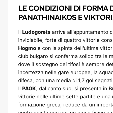
LE CONDIZIONI DI FORMA 
PANATHINAIKOS E VIKTOR
Il
Ludogorets
arriva all’appuntamento c
invidiabile, forte di quattro vittorie co
Hogmo
e con la spinta dell’ultima vitto
club bulgaro si conferma solido tra le
dove il sostegno dei tifosi è sempre d
incertezza nelle gare europee, la squad
difesa, con una media di 1,7 gol segnati 
Il
PAOK
, dal canto suo, si presenta in Bu
vittorie nelle ultime sette partite e una 
formazione greca, reduce da un importa
contraddistingue per un gioco fisico e