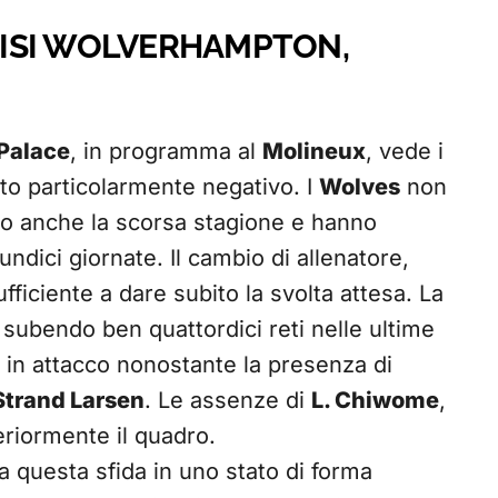
ISI WOLVERHAMPTON,
 Palace
, in programma al
Molineux
, vede i
to particolarmente negativo. I
Wolves
non
do anche la scorsa stagione e hanno
undici giornate. Il cambio di allenatore,
ficiente a dare subito la svolta attesa. La
 subendo ben quattordici reti nelle ultime
tà in attacco nonostante la presenza di
 Strand Larsen
. Le assenze di
L. Chiwome
,
riormente il quadro.
a questa sfida in uno stato di forma