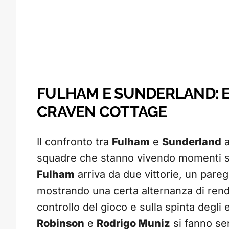
FULHAM E SUNDERLAND: EQ
CRAVEN COTTAGE
Il confronto tra
Fulham
e
Sunderland
a
squadre che stanno vivendo momenti simil
Fulham
arriva da due vittorie, un pareg
mostrando una certa alternanza di ren
controllo del gioco e sulla spinta degli
Robinson
e
Rodrigo Muniz
si fanno sen