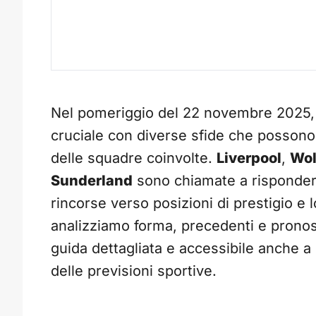
Nel pomeriggio del 22 novembre 2025,
cruciale con diverse sfide che possono 
delle squadre coinvolte.
Liverpool
,
Wol
Sunderland
sono chiamate a rispondere
rincorse verso posizioni di prestigio e 
analizziamo forma, precedenti e pronost
guida dettagliata e accessibile anche a 
delle previsioni sportive.