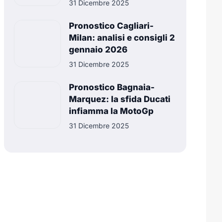
31 Dicembre 2025
Pronostico Cagliari-
Milan: analisi e consigli 2
gennaio 2026
31 Dicembre 2025
Pronostico Bagnaia-
Marquez: la sfida Ducati
infiamma la MotoGp
31 Dicembre 2025