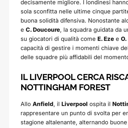
decisamente migliore. I londinesi hanno
sola sconfitta nelle ultime cinque partit
buona solidità difensiva. Nonostante 
e
C. Doucoure
, la squadra guidata da u
su giocatori di qualità come
E. Eze
e
O.
capacità di gestire i momenti chiave de
delle squadre più affidabili del momento 
IL LIVERPOOL CERCA RISC
NOTTINGHAM FOREST
Allo
Anfield
, il
Liverpool
ospita il
Notti
rappresentare un punto di svolta per e
stagione altalenante, alternando buone 