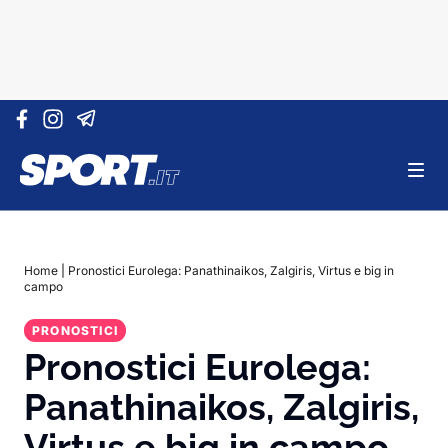
Vai al contenuto
Home
|
Pronostici Eurolega: Panathinaikos, Zalgiris, Virtus e big in
campo
PRONOSTICI
Pronostici Eurolega:
Panathinaikos, Zalgiris,
Virtus e big in campo