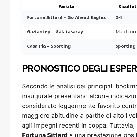
Partita
Risulta
Fortuna Sittard – Go Ahead Eagles
0-3
Gaziantep – Galatasaray
Match ricc
Casa Pia – Sporting
Sporting
PRONOSTICO DEGLI ESPER
Secondo le analisi dei principali bookma
inaugurale presentano alcune indicazion
considerato leggermente favorito contr
maggiore abitudine a partite di alto liv
agli impegni recenti in coppa. Tuttavia,
Fortuna Sittard
a una prestazione positi