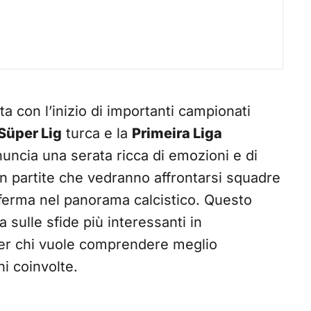
ta con l’inizio di importanti campionati
Süper Lig
turca e la
Primeira Liga
uncia una serata ricca di emozioni e di
con partite che vedranno affrontarsi squadre
onferma nel panorama calcistico. Questo
 sulle sfide più interessanti in
er chi vuole comprendere meglio
i coinvolte.