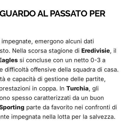
SGUARDO AL PASSATO PER
e impegnate, emergono alcuni dati
testo. Nella scorsa stagione di
Eredivisie
, il
Eagles
si concluse con un netto 0-3 a
e difficoltà offensive della squadra di casa.
à e capacità di gestione delle partite,
prestazioni in coppa. In
Turchia
, gli
ono spesso caratterizzati da un buon
Sporting
parte da favorito nei confronti di
ente impegnata nella lotta per la salvezza.