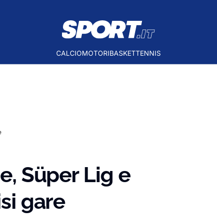
CALCIO
MOTORI
BASKET
TENNIS
e
ie, Süper Lig e
isi gare