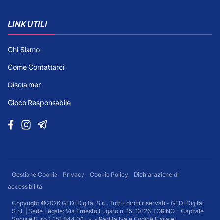
LINK UTILI
Chi Siamo
Come Contattarci
Disclaimer
Gioco Responsabile
Gestione Cookie
Privacy
Cookie Policy
Dichiarazione di
accessibilità
Copyright ©2026 GEDI Digital S.r.l. Tutti i diritti riservati - GEDI Digital
S.r.l. | Sede Legale: Via Ernesto Lugaro n. 15, 10126 TORINO - Capitale
Sociale Euro 1.051.844,00 i.v. - Partita Iva e Codice Fiscale: