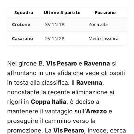
Squadra
Ultime 5 partite
Posizione
Crotone
3V 1N 1P
Zona alta
Casarano
2V 1N 2P
Metà classifica
Nel girone B,
Vis Pesaro
e
Ravenna
si
affrontano in una sfida che vede gli ospiti
in testa alla classifica. Il
Ravenna
,
nonostante la recente eliminazione ai
rigori in
Coppa Italia
, è deciso a
mantenere il vantaggio sull’
Arezzo
e
proseguire il cammino verso la
promozione. La
Vis Pesaro
, invece, cerca