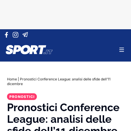
Vai al contenuto
Home
|
Pronostici Conference League: analisi delle sfide dell’11
dicembre
PRONOSTICI
Pronostici Conference
League: analisi delle
sfide dell’11 dicembre