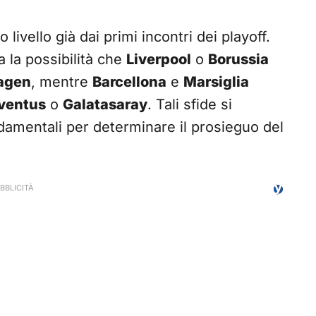
 livello già dai primi incontri dei playoff.
a la possibilità che
Liverpool
o
Borussia
agen
, mentre
Barcellona
e
Marsiglia
ventus
o
Galatasaray
. Tali sfide si
amentali per determinare il prosieguo del