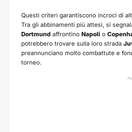
Questi criteri garantiscono incroci di alto
Tra gli abbinamenti più attesi, si segnal
Dortmund
affrontino
Napoli
o
Copenh
potrebbero trovare sulla loro strada
Ju
preannunciano molto combattute e fond
torneo.