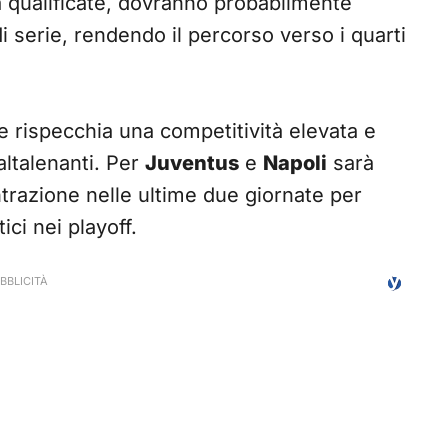
à qualificate, dovranno probabilmente
i serie, rendendo il percorso verso i quarti
ne rispecchia una competitività elevata e
altalenanti. Per
Juventus
e
Napoli
sarà
razione nelle ultime due giornate per
ci nei playoff.