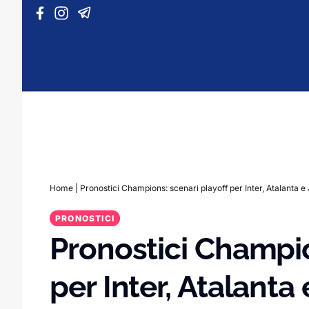
Vai al contenuto
Home
|
Pronostici Champions: scenari playoff per Inter, Atalanta e
PRONOSTICI
Pronostici Champio
per Inter, Atalanta