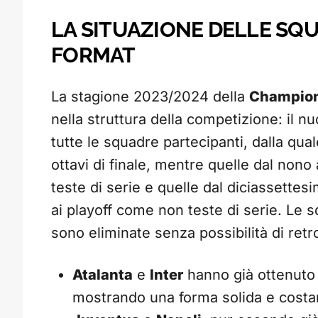
LA SITUAZIONE DELLE SQU
FORMAT
La stagione 2023/2024 della
Champion
nella struttura della competizione: il 
tutte le squadre partecipanti, dalla qua
ottavi di finale, mentre quelle dal non
teste di serie e quelle dal diciassette
ai playoff come non teste di serie. Le 
sono eliminate senza possibilità di ret
Atalanta
e
Inter
hanno già ottenuto l
mostrando una forma solida e costa