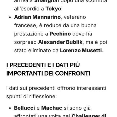
arriva a
Shanghai
dopo una sconfitta
all’esordio a
Tokyo
.
Adrian Mannarino
, veterano
francese, è reduce da una buona
prestazione a
Pechino
dove ha
sorpreso
Alexander Bublik
, ma è poi
stato eliminato da
Lorenzo Musetti
.
I PRECEDENTI E I DATI PIÙ
IMPORTANTI DEI CONFRONTI
I dati sui precedenti offrono interessanti
spunti di riflessione:
Bellucci
e
Machac
si sono già
affrontati una volta nel
Challenger di