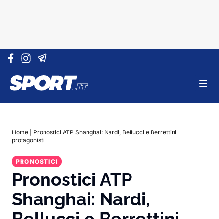
Vai al contenuto
Home
|
Pronostici ATP Shanghai: Nardi, Bellucci e Berrettini
protagonisti
PRONOSTICI
Pronostici ATP
Shanghai: Nardi,
Bellucci e Berrettini