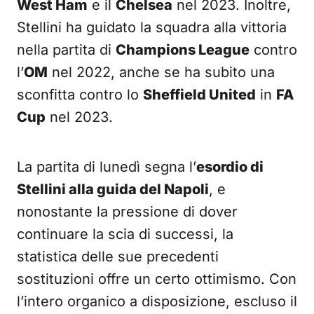
West Ham
e il
Chelsea
nel 2023. Inoltre,
Stellini ha guidato la squadra alla vittoria
nella partita di
Champions League
contro
l’
OM
nel 2022, anche se ha subito una
sconfitta contro lo
Sheffield United
in
FA
Cup
nel 2023.
La partita di lunedì segna l’
esordio di
Stellini alla guida del Napoli
, e
nonostante la pressione di dover
continuare la scia di successi, la
statistica delle sue precedenti
sostituzioni offre un certo ottimismo. Con
l’intero organico a disposizione, escluso il