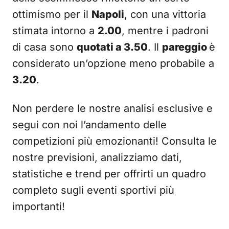
ottimismo per il
Napoli
, con una vittoria
stimata intorno a
2.00
, mentre i padroni
di casa sono
quotati a 3.50
. Il
pareggio
è
considerato un’opzione meno probabile a
3.20
.
Non perdere le nostre analisi esclusive e
segui con noi l’andamento delle
competizioni più emozionanti! Consulta le
nostre previsioni, analizziamo dati,
statistiche e trend per offrirti un quadro
completo sugli eventi sportivi più
importanti!