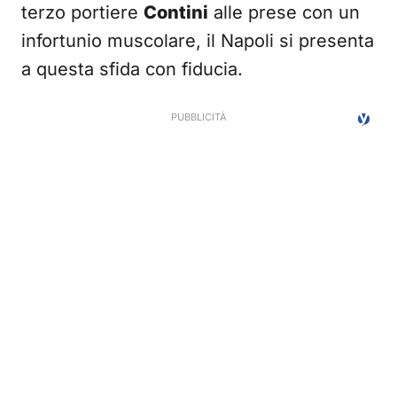
terzo portiere
Contini
alle prese con un
infortunio muscolare, il Napoli si presenta
a questa sfida con fiducia.