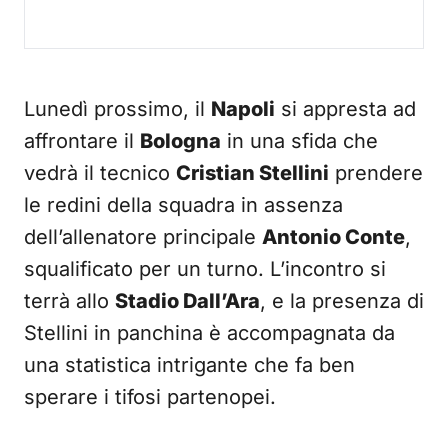
Lunedì prossimo, il
Napoli
si appresta ad
affrontare il
Bologna
in una sfida che
vedrà il tecnico
Cristian Stellini
prendere
le redini della squadra in assenza
dell’allenatore principale
Antonio Conte
,
squalificato per un turno. L’incontro si
terrà allo
Stadio Dall’Ara
, e la presenza di
Stellini in panchina è accompagnata da
una statistica intrigante che fa ben
sperare i tifosi partenopei.