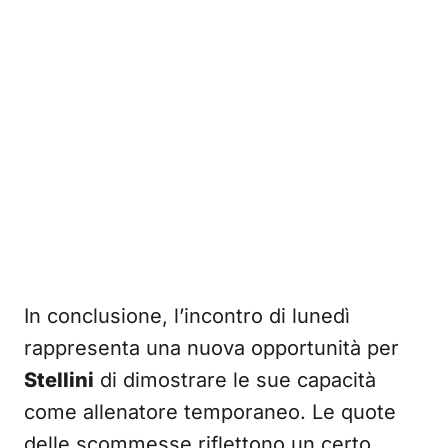
In conclusione, l’incontro di lunedì
rappresenta una nuova opportunità per
Stellini
di dimostrare le sue capacità
come allenatore temporaneo. Le quote
delle scommesse riflettono un certo