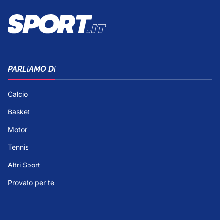
PARLIAMO DI
Calcio
Basket
Motori
Tennis
Altri Sport
Provato per te