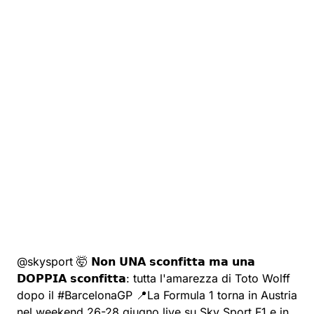
@skysport
🤯 𝗡𝗼𝗻 𝗨𝗡𝗔 𝘀𝗰𝗼𝗻𝗳𝗶𝘁𝘁𝗮 𝗺𝗮 𝘂𝗻𝗮
𝗗𝗢𝗣𝗣𝗜𝗔 𝘀𝗰𝗼𝗻𝗳𝗶𝘁𝘁𝗮: tutta l'amarezza di Toto Wolff
dopo il
#BarcelonaGP
📍La Formula 1 torna in Austria
nel weekend 26-28 giugno live su Sky Sport F1 e in