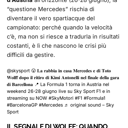
d’Austria
all’orizzonte (26-28 giugno), la
“questione Mercedes” rischia di
diventare il vero spartiacque del
campionato: perché quando la velocità
c’è, ma non si riesce a tradurla in risultati
costanti, è lì che nascono le crisi più
difficili da gestire.
@skysport
😤 𝐋𝐚 𝐫𝐚𝐛𝐛𝐢𝐚 𝐢𝐧 𝐜𝐚𝐬𝐚 𝐌𝐞𝐫𝐜𝐞𝐝𝐞𝐬 𝐞 𝐝𝐢 𝐓𝐨𝐭𝐨
𝐖𝐨𝐥𝐟𝐟 𝐝𝐨𝐩𝐨 𝐢𝐥 𝐫𝐢𝐭𝐢𝐫𝐨 𝐝𝐢 𝐊𝐢𝐦𝐢 𝐀𝐧𝐭𝐨𝐧𝐞𝐥𝐥𝐢 𝐧𝐞𝐥 𝐟𝐢𝐧𝐚𝐥𝐞 𝐝𝐞𝐥𝐥𝐚 𝐠𝐚𝐫𝐚
𝐝𝐢 𝐁𝐚𝐫𝐜𝐞𝐥𝐥𝐨𝐧𝐚 📍 La Formula 1 torna in Austria nel
weekend 26-28 giugno live su Sky Sport F1 e in
streaming su NOW #SkyMotori
#F1
#Formula1
#BarcelonaGP
#Mercedes
♬ original sound – Sky
Sport
IL SEGNALE DI WOLFF: QUANDO