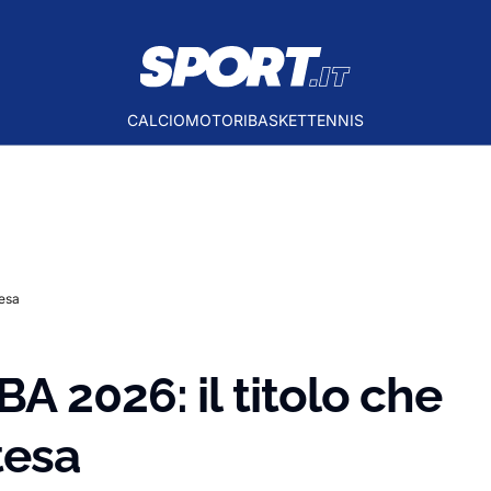
CALCIO
MOTORI
BASKET
TENNIS
tesa
A 2026: il titolo che
tesa