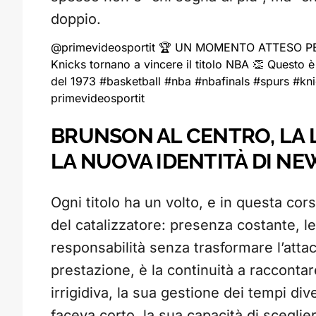
doppio.
@primevideosportit
🏆 UN MOMENTO ATTESO PER 
Knicks tornano a vincere il titolo NBA 👏 Questo è 
del 1973
#basketball
#nba
#nbafinals
#spurs
#kn
primevideosportit
BRUNSON AL CENTRO, LA L
LA NUOVA IDENTITÀ DI NE
Ogni titolo ha un volto, e in questa cors
del catalizzatore: presenza costante, le
responsabilità senza trasformare l’atta
prestazione, è la continuità a raccontar
irrigidiva, la sua gestione dei tempi di
faceva corto, la sua capacità di sceglier