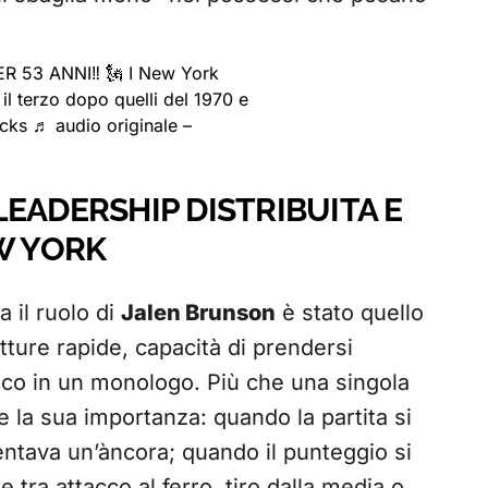
53 ANNI‼️ 🗽 I New York
il terzo dopo quelli del 1970 e
icks
♬ audio originale –
EADERSHIP DISTRIBUITA E
W YORK
a il ruolo di
Jalen Brunson
è stato quello
tture rapide, capacità di prendersi
cco in un monologo. Più che una singola
e la sua importanza: quando la partita si
ventava un’àncora; quando il punteggio si
e tra attacco al ferro, tiro dalla media o