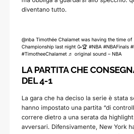
ma obbliga a guardarsi allo specchio: qua
diventano tutto.
@nba
Timothée Chalamet was having the time of hi
Championship last night 🥳🏆
#NBA
#NBAFinals
#
#TimotheeChalamet
♬ original sound – NBA
LA PARTITA CHE CONSEGNA
DEL 4-1
La gara che ha deciso la serie è stata s
hanno impostato una partita “di controllo
correre dietro a una serata da highlight
avversari. Difensivamente, New York ha