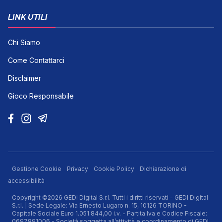
LINK UTILI
Chi Siamo
Come Contattarci
Disclaimer
Gioco Responsabile
Gestione Cookie
Privacy
Cookie Policy
Dichiarazione di
accessibilità
Copyright ©2026 GEDI Digital S.r.l. Tutti i diritti riservati - GEDI Digital
S.r.l. | Sede Legale: Via Ernesto Lugaro n. 15, 10126 TORINO -
Capitale Sociale Euro 1.051.844,00 i.v. - Partita Iva e Codice Fiscale:
0697891006 - Società soggetta all’attività e coordinamento di GEDI