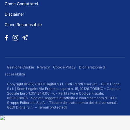
Come Contattarci
Disclaimer
Gioco Responsabile
Gestione Cookie
Privacy
Cookie Policy
Dichiarazione di
accessibilità
Copyright ©2026 GEDI Digital S.r.l. Tutti i diritti riservati - GEDI Digital
S.r.l. | Sede Legale: Via Ernesto Lugaro n. 15, 10126 TORINO - Capitale
Sociale Euro 1.051.844,00 i.v. - Partita Iva e Codice Fiscale:
0697891006 - Società soggetta all’attività e coordinamento di GEDI
Gruppo Editoriale S.p.A. - Titolare del trattamento dei dati personali:
GEDI Digital S.r.l. –
[email protected]