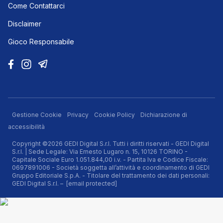
Come Contattarci
Disclaimer
Gioco Responsabile
Gestione Cookie
Privacy
Cookie Policy
Dichiarazione di
accessibilità
Copyright ©2026 GEDI Digital S.r.l. Tutti i diritti riservati - GEDI Digital
S.r.l. | Sede Legale: Via Ernesto Lugaro n. 15, 10126 TORINO -
Capitale Sociale Euro 1.051.844,00 i.v. - Partita Iva e Codice Fiscale:
0697891006 - Società soggetta all’attività e coordinamento di GEDI
Gruppo Editoriale S.p.A. - Titolare del trattamento dei dati personali:
GEDI Digital S.r.l. –
[email protected]