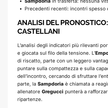
Sampdoria
in trasferta: nessuna vitt
Precedenti recenti: incontri spesso d
ANALISI DEL PRONOSTICO:
CASTELLANI
L’analisi degli indicatori più rilevanti 
e giocata sul filo della tensione. L’
Empo
di riscatto, parte con un leggero vantag
puntare sulla compattezza e sulla capac
dell’incontro, cercando di sfruttare l’ent
parte, la
Sampdoria
è chiamata a reagir
allenatore
Gregucci
punterà a rafforzare
ripartenze.