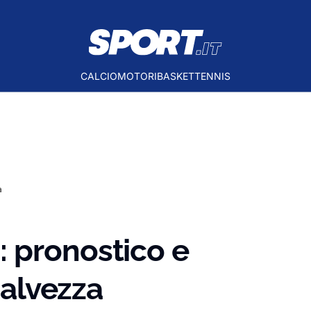
CALCIO
MOTORI
BASKET
TENNIS
a
 pronostico e
salvezza