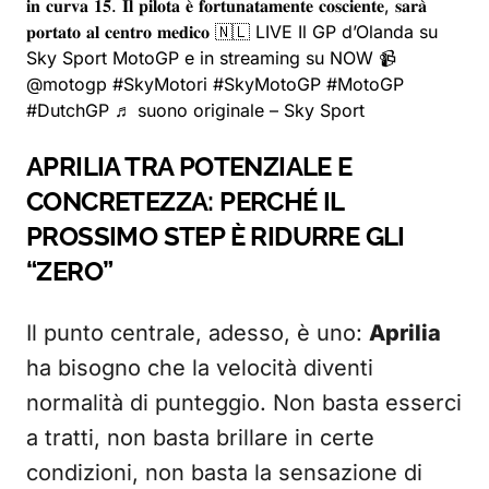
𝐢𝐧 𝐜𝐮𝐫𝐯𝐚 𝟏𝟓. 𝐈𝐥 𝐩𝐢𝐥𝐨𝐭𝐚 𝐞̀ 𝐟𝐨𝐫𝐭𝐮𝐧𝐚𝐭𝐚𝐦𝐞𝐧𝐭𝐞 𝐜𝐨𝐬𝐜𝐢𝐞𝐧𝐭𝐞, 𝐬𝐚𝐫𝐚̀
𝐩𝐨𝐫𝐭𝐚𝐭𝐨 𝐚𝐥 𝐜𝐞𝐧𝐭𝐫𝐨 𝐦𝐞𝐝𝐢𝐜𝐨 🇳🇱 LIVE Il GP d’Olanda su
Sky Sport MotoGP e in streaming su NOW 📹
@motogp #SkyMotori #SkyMotoGP
#MotoGP
#DutchGP
♬ suono originale – Sky Sport
APRILIA TRA POTENZIALE E
CONCRETEZZA: PERCHÉ IL
PROSSIMO STEP È RIDURRE GLI
“ZERO”
Il punto centrale, adesso, è uno:
Aprilia
ha bisogno che la velocità diventi
normalità di punteggio. Non basta esserci
a tratti, non basta brillare in certe
condizioni, non basta la sensazione di