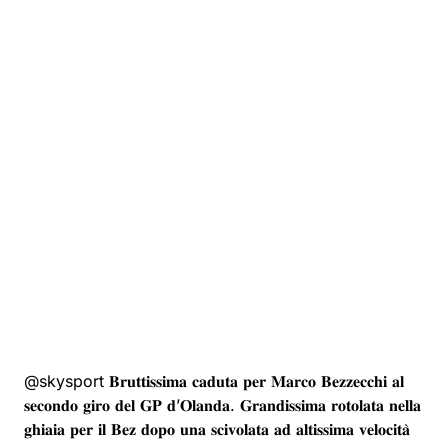
@skysport
𝐁𝐫𝐮𝐭𝐭𝐢𝐬𝐬𝐢𝐦𝐚 𝐜𝐚𝐝𝐮𝐭𝐚 𝐩𝐞𝐫 𝐌𝐚𝐫𝐜𝐨 𝐁𝐞𝐳𝐳𝐞𝐜𝐜𝐡𝐢 𝐚𝐥
𝐬𝐞𝐜𝐨𝐧𝐝𝐨 𝐠𝐢𝐫𝐨 𝐝𝐞𝐥 𝐆𝐏 𝐝’𝐎𝐥𝐚𝐧𝐝𝐚. 𝐆𝐫𝐚𝐧𝐝𝐢𝐬𝐬𝐢𝐦𝐚 𝐫𝐨𝐭𝐨𝐥𝐚𝐭𝐚 𝐧𝐞𝐥𝐥𝐚
𝐠𝐡𝐢𝐚𝐢𝐚 𝐩𝐞𝐫 𝐢𝐥 𝐁𝐞𝐳 𝐝𝐨𝐩𝐨 𝐮𝐧𝐚 𝐬𝐜𝐢𝐯𝐨𝐥𝐚𝐭𝐚 𝐚𝐝 𝐚𝐥𝐭𝐢𝐬𝐬𝐢𝐦𝐚 𝐯𝐞𝐥𝐨𝐜𝐢𝐭𝐚̀