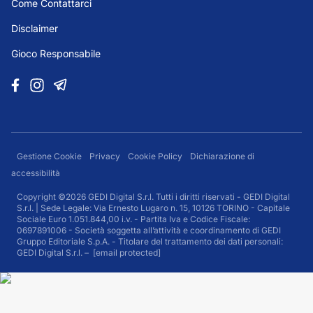
Come Contattarci
Disclaimer
Gioco Responsabile
Gestione Cookie
Privacy
Cookie Policy
Dichiarazione di
accessibilità
Copyright ©2026 GEDI Digital S.r.l. Tutti i diritti riservati - GEDI Digital
S.r.l. | Sede Legale: Via Ernesto Lugaro n. 15, 10126 TORINO - Capitale
Sociale Euro 1.051.844,00 i.v. - Partita Iva e Codice Fiscale:
0697891006 - Società soggetta all’attività e coordinamento di GEDI
Gruppo Editoriale S.p.A. - Titolare del trattamento dei dati personali:
GEDI Digital S.r.l. –
[email protected]