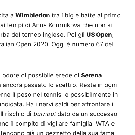
olta a
Wimbledon
tra i big e batte al primo
dai tempi di Anna Kournikova che non si
rba del torneo inglese. Poi gli
US Open
,
stralian Open 2020. Oggi è numero 67 del
 odore di possibile erede di
Serena
a ancora passato lo scettro. Resta in ogni
erne il peso nel tennis e possibilmente in
didata. Ha i nervi saldi per affrontare i
Il rischio di
burnout
dato da un successo
o il compito di vigilare famiglia, WTA e
tengono già un pezzetto della sua fama.