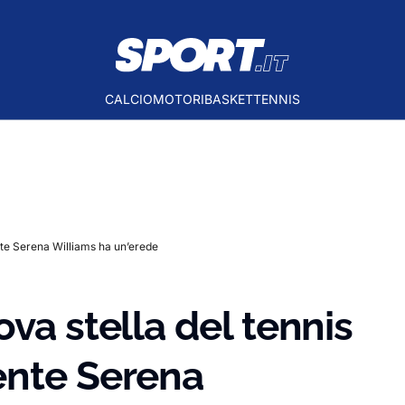
CALCIO
MOTORI
BASKET
TENNIS
nte Serena Williams ha un’erede
va stella del tennis
ente Serena