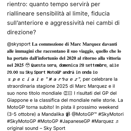
rientro: quanto tempo servirà per
riallineare sensibilità al limite, fiducia
sull’anteriore e aggressività nei cambi di
direzione?
@skysport
𝐋𝐚 𝐜𝐨𝐦𝐦𝐨𝐳𝐢𝐨𝐧𝐞 𝐝𝐢 𝐌𝐚𝐫𝐜 𝐌𝐚𝐫𝐪𝐮𝐞𝐳 𝐝𝐚𝐯𝐚𝐧𝐭𝐢
𝐚𝐥𝐥𝐞 𝐢𝐦𝐦𝐚𝐠𝐢𝐧𝐢 𝐜𝐡𝐞 𝐫𝐚𝐜𝐜𝐨𝐧𝐭𝐚𝐧𝐨 𝐢𝐥 𝐬𝐮𝐨 𝐯𝐢𝐚𝐠𝐠𝐢𝐨, 𝐪𝐮𝐞𝐥𝐥𝐨 𝐜𝐡𝐞 𝐥𝐨
𝐡𝐚 𝐩𝐨𝐫𝐭𝐚𝐭𝐨 𝐝𝐚𝐥𝐥’𝐢𝐧𝐟𝐨𝐫𝐭𝐮𝐧𝐢𝐨 𝐝𝐞𝐥 𝟐𝟎𝟐𝟎 𝐚𝐥 𝐫𝐢𝐭𝐨𝐫𝐧𝐨 𝐚𝐥𝐥𝐚 𝐯𝐢𝐭𝐭𝐨𝐫𝐢𝐚
𝐧𝐞𝐥 𝟐𝟎𝟐𝟓 🥹 𝐐𝐮𝐞𝐬𝐭𝐚 𝐬𝐞𝐫𝐚, 𝐝𝐨𝐦𝐞𝐧𝐢𝐜𝐚 𝟐𝟖 𝐬𝐞𝐭𝐭𝐞𝐦𝐛𝐫𝐞, 𝐚𝐥𝐥𝐞
𝟐𝟎.𝟎𝟎 𝐬𝐮 𝐒𝐤𝐲 𝐒𝐩𝐨𝐫𝐭 𝐌𝐨𝐭𝐨𝐆𝐏 𝐚𝐧𝐝𝐫𝐚̀ 𝐢𝐧 𝐨𝐧𝐝𝐚 𝐥𝐨
𝒔𝒑𝒆𝒄𝒊𝒂𝒍𝒆 ”𝑴𝒂𝒓𝟗𝒖𝒆𝒛”, per celebrare la
straordinaria stagione 2025 di Marc Marquez e il
suo nono titolo mondiale 👏🏻 I risultati del GP del
Giappone e la classifica del mondiale nelle storie. La
MotoGP torna subito! In pista il prossimo weekend
(3-5 ottobre) a Mandalika 📹 @MotoGP™
#SkyMotori
#SkyMotoGP
#MotoGP
#JapaneseGP
#Marquez
♬
original sound – Sky Sport