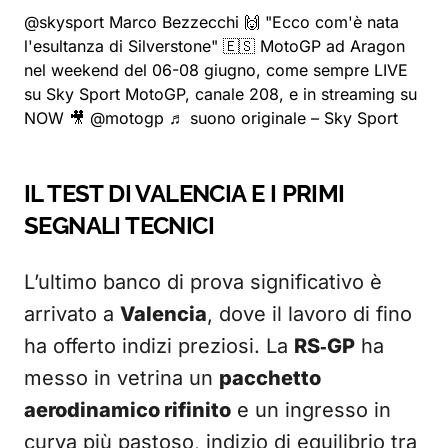
@skysport
Marco Bezzecchi 🙌 "Ecco com'è nata
l'esultanza di Silverstone" 🇪🇸 MotoGP ad Aragon
nel weekend del 06-08 giugno, come sempre LIVE
su Sky Sport MotoGP, canale 208, e in streaming su
NOW 🎥 @motogp
♬ suono originale – Sky Sport
IL TEST DI VALENCIA E I PRIMI
SEGNALI TECNICI
L’ultimo banco di prova significativo è
arrivato a
Valencia
, dove il lavoro di fino
ha offerto indizi preziosi. La
RS‑GP
ha
messo in vetrina un
pacchetto
aerodinamico rifinito
e un ingresso in
curva più pastoso, indizio di equilibrio tra