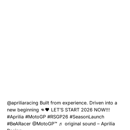
@apriliaracing
Built from experience. Driven into a
new beginning 👊🖤 LET’S START 2026 NOW!!!
#Aprilia
#MotoGP
#RSGP26
#SeasonLaunch
#BeARacer
@MotoGP™
♬ original sound – Aprilia