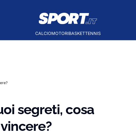
CALCIO
MOTORI
BASKET
TENNIS
cere?
uoi segreti, cosa
r vincere?