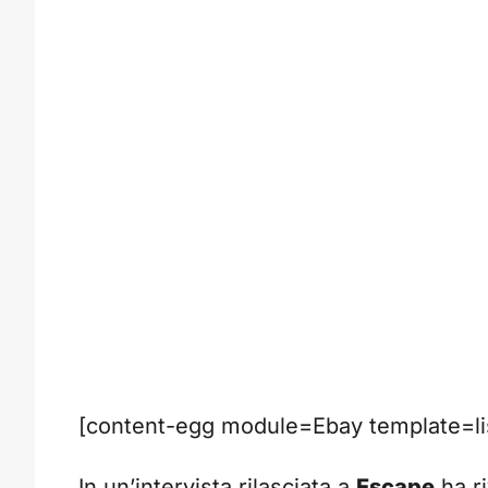
[content-egg module=Ebay template=lis
In un’intervista rilasciata a
Escape
ha ri