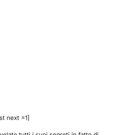
t next =1]
velato tutti i suoi segreti in fatto di