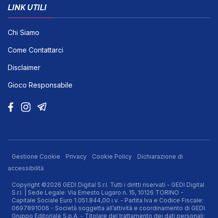
LINK UTILI
Chi Siamo
Come Contattarci
Disclaimer
Gioco Responsabile
Gestione Cookie
Privacy
Cookie Policy
Dichiarazione di
accessibilità
Copyright ©2026 GEDI Digital S.r.l. Tutti i diritti riservati - GEDI Digital
S.r.l. | Sede Legale: Via Ernesto Lugaro n. 15, 10126 TORINO -
Capitale Sociale Euro 1.051.844,00 i.v. - Partita Iva e Codice Fiscale:
0697891006 - Società soggetta all’attività e coordinamento di GEDI
Gruppo Editoriale S.p.A. - Titolare del trattamento dei dati personali: