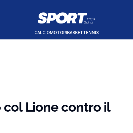
CALCIO
MOTORI
BASKET
TENNIS
 col Lione contro il