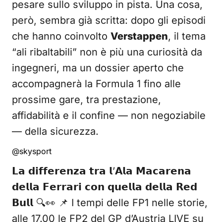
pesare sullo sviluppo in pista. Una cosa,
però, sembra già scritta: dopo gli episodi
che hanno coinvolto
Verstappen
, il tema
“ali ribaltabili” non è più una curiosità da
ingegneri, ma un dossier aperto che
accompagnerà la Formula 1 fino alle
prossime gare, tra prestazione,
affidabilità e il confine — non negoziabile
— della sicurezza.
@skysport
𝗟𝗮 𝗱𝗶𝗳𝗳𝗲𝗿𝗲𝗻𝘇𝗮 𝘁𝗿𝗮 𝗹’𝗔𝗹𝗮 𝗠𝗮𝗰𝗮𝗿𝗲𝗻𝗮
𝗱𝗲𝗹𝗹𝗮 𝗙𝗲𝗿𝗿𝗮𝗿𝗶 𝗰𝗼𝗻 𝗾𝘂𝗲𝗹𝗹𝗮 𝗱𝗲𝗹𝗹𝗮 𝗥𝗲𝗱
𝗕𝘂𝗹𝗹 🔍👀 📌 I tempi delle FP1 nelle storie,
alle 17.00 le FP2 del GP d’Austria LIVE su