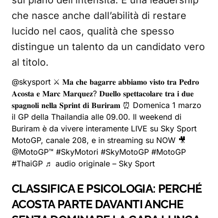
sul piano dell’intensità. È una leadership
che nasce anche dall’abilità di restare
lucido nel caos, qualità che spesso
distingue un talento da un candidato vero
al titolo.
@skysport
⚔️ 𝐌𝐚 𝐜𝐡𝐞 𝐛𝐚𝐠𝐚𝐫𝐫𝐞 𝐚𝐛𝐛𝐢𝐚𝐦𝐨 𝐯𝐢𝐬𝐭𝐨 𝐭𝐫𝐚 𝐏𝐞𝐝𝐫𝐨
𝐀𝐜𝐨𝐬𝐭𝐚 𝐞 𝐌𝐚𝐫𝐜 𝐌𝐚𝐫𝐪𝐮𝐞𝐳? 𝐃𝐮𝐞𝐥𝐥𝐨 𝐬𝐩𝐞𝐭𝐭𝐚𝐜𝐨𝐥𝐚𝐫𝐞 𝐭𝐫𝐚 𝐢 𝐝𝐮𝐞
𝐬𝐩𝐚𝐠𝐧𝐨𝐥𝐢 𝐧𝐞𝐥𝐥𝐚 𝐒𝐩𝐫𝐢𝐧𝐭 𝐝𝐢 𝐁𝐮𝐫𝐢𝐫𝐚𝐦 ⏰ Domenica 1 marzo
il GP della Thailandia alle 09.00. Il weekend di
Buriram è da vivere interamente LIVE su Sky Sport
MotoGP, canale 208, e in streaming su NOW 🎥
@MotoGP™
#SkyMotori
#SkyMotoGP
#MotoGP
#ThaiGP
♬ audio originale – Sky Sport
CLASSIFICA E PSICOLOGIA: PERCHÉ
ACOSTA PARTE DAVANTI ANCHE